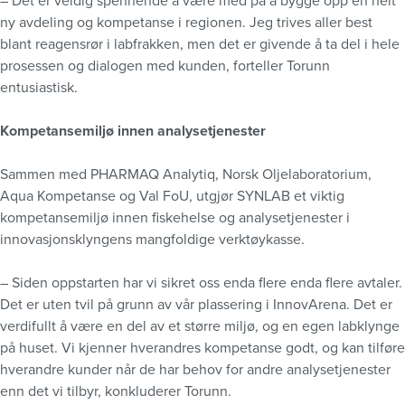
– Det er veldig spennende å være med på å bygge opp en helt
ny avdeling og kompetanse i regionen. Jeg trives aller best
blant reagensrør i labfrakken, men det er givende å ta del i hele
prosessen og dialogen med kunden, forteller Torunn
entusiastisk.
Kompetansemiljø innen analysetjenester
Sammen med PHARMAQ Analytiq, Norsk Oljelaboratorium,
Aqua Kompetanse og Val FoU, utgjør SYNLAB et viktig
kompetansemiljø innen fiskehelse og analysetjenester i
innovasjonsklyngens mangfoldige verktøykasse.
– Siden oppstarten har vi sikret oss enda flere enda flere avtaler.
Det er uten tvil på grunn av vår plassering i InnovArena. Det er
verdifullt å være en del av et større miljø, og en egen labklynge
på huset. Vi kjenner hverandres kompetanse godt, og kan tilføre
hverandre kunder når de har behov for andre analysetjenester
enn det vi tilbyr, konkluderer Torunn.