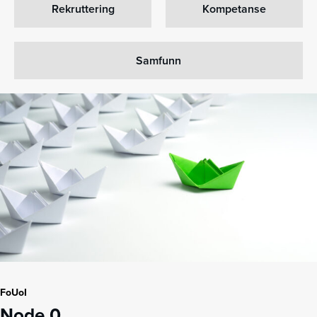
Rekruttering
Kompetanse
Samfunn
FoUoI
Node 0