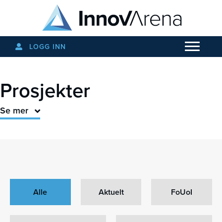
LOGG INN
Prosjekter
Se mer
Alle
Aktuelt
FoUoI