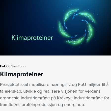
FoUoI, Samfunn
Klimaproteiner
Prosjektet skal mobilisere næringsliv og FoU-miljøer til å
ta eierskap, utvikle og realisere visjonen for verdens
grønneste industriområde på Kråkøya industriområde for
framtidens proteinproduksjon og energihub.