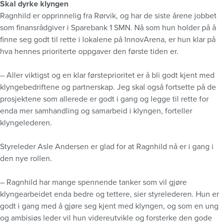
Skal dyrke klyngen
Ragnhild er opprinnelig fra Rørvik, og har de siste årene jobbet
som finansrådgiver i Sparebank 1 SMN. Nå som hun holder på å
finne seg godt til rette i lokalene på InnovArena, er hun klar på
hva hennes prioriterte oppgaver den første tiden er.
– Aller viktigst og en klar førsteprioritet er å bli godt kjent med
klyngebedriftene og partnerskap. Jeg skal også fortsette på de
prosjektene som allerede er godt i gang og legge til rette for
enda mer samhandling og samarbeid i klyngen, forteller
klyngelederen.
Styreleder Asle Andersen er glad for at Ragnhild nå er i gang i
den nye rollen.
– Ragnhild har mange spennende tanker som vil gjøre
klyngearbeidet enda bedre og tettere, sier styrelederen. Hun er
godt i gang med å gjøre seg kjent med klyngen, og som en ung
og ambisiøs leder vil hun videreutvikle og forsterke den gode