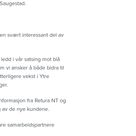
 Saugestad.
 en svært interessant del av
ledd i vår satsing mot blå
m vi ønsker å både bidra til
erligere vekst i Ytre
ger.
 informasjon fra Retura NT og
g av de nye kundene.
våre samarbeidspartnere