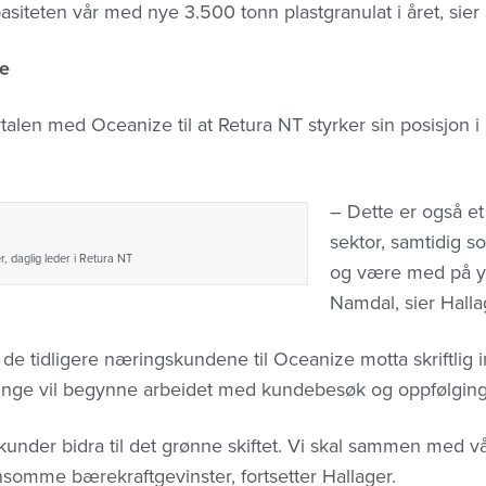
siteten vår med nye 3.500 tonn plastgranulat i året, sier
de
vtalen med Oceanize til at Retura NT styrker sin posisjon i
– Dette er også et 
sektor, samtidig so
r, daglig leder i Retura NT
og være med på ytt
Namdal, sier Halla
l de tidligere næringskundene til Oceanize motta skriftlig
inge vil begynne arbeidet med kundebesøk og oppfølgin
under bidra til det grønne skiftet. Vi skal sammen med 
somme bærekraftgevinster, fortsetter Hallager.