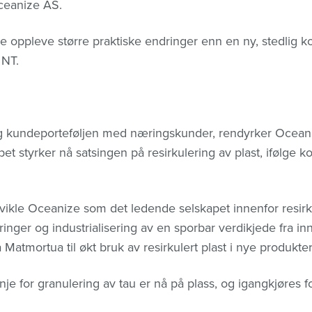
Oceanize AS.
ke oppleve større praktiske endringer enn en ny, stedlig k
 NT.
og kundeporteføljen med næringskunder, rendyrker Ocea
et styrker nå satsingen på resirkulering av plast, ifølge k
utvikle Oceanize som det ledende selskapet innenfor resirk
nger og industrialisering av en sporbar verdikjede fra in
 Matmortua til økt bruk av resirkulert plast i nye produkte
e for granulering av tau er nå på plass, og igangkjøres fo