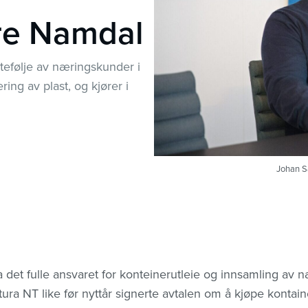
tre Namdal
tefølje av næringskunder i
ing av plast, og kjører i
Johan Sa
a det fulle ansvaret for konteinerutleie og innsamling av n
tura NT like før nyttår signerte avtalen om å kjøpe konta