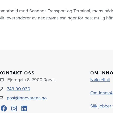
kksamarbeid med Sandnes Transport og Terminal, mens bå
lir leverandører av nedstrømsløsninger for best mulig hån
KONTAKT OSS
OM INN
Fjordgata 8, 7900 Rørvik
Nøkkeltall
743 90 030
Om InnovA
post@innovarena.no
Slik jobber 