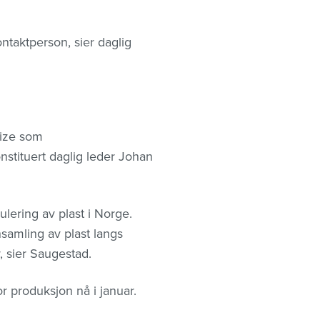
ontaktperson, sier daglig
nize som
onstituert daglig leder Johan
ulering av plast i Norge.
nsamling av plast langs
r, sier Saugestad.
r produksjon nå i januar.