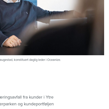
ugestad, konstituert daglig leder i Oceanize.
æringsavfall fra kunder i Ytre
inerparken og kundeportføljen