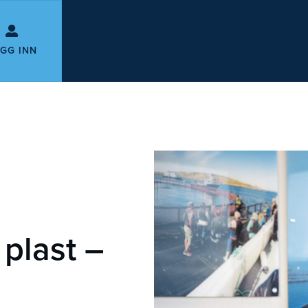
GG INN
plast –