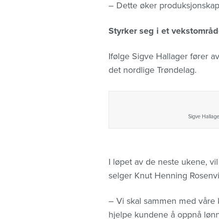
– Dette øker produksjonskapa
Styrker seg i et vekstområ
Ifølge Sigve Hallager fører a
det nordlige Trøndelag.
Sigve Hallage
I løpet av de neste ukene, vi
selger Knut Henning Rosenv
– Vi skal sammen med våre k
hjelpe kundene å oppnå lønn