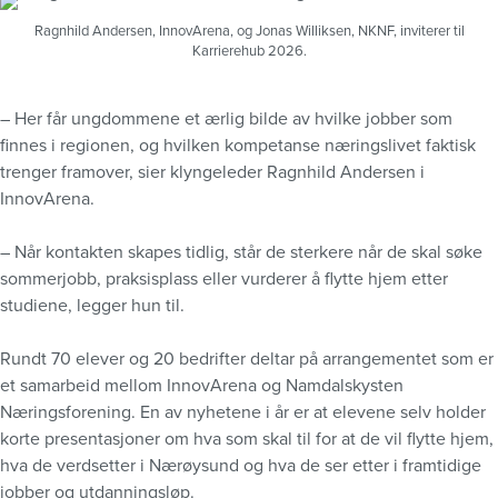
Ragnhild Andersen, InnovArena, og Jonas Williksen, NKNF, inviterer til
Karrierehub 2026.
– Her får ungdommene et ærlig bilde av hvilke jobber som
finnes i regionen, og hvilken kompetanse næringslivet faktisk
trenger framover, sier klyngeleder Ragnhild Andersen i
InnovArena.
– Når kontakten skapes tidlig, står de sterkere når de skal søke
sommerjobb, praksisplass eller vurderer å flytte hjem etter
studiene, legger hun til.
Rundt 70 elever og 20 bedrifter deltar på arrangementet som er
et samarbeid mellom InnovArena og Namdalskysten
Næringsforening. En av nyhetene i år er at elevene selv holder
korte presentasjoner om hva som skal til for at de vil flytte hjem,
hva de verdsetter i Nærøysund og hva de ser etter i framtidige
jobber og utdanningsløp.