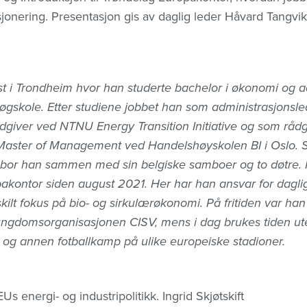
onering. Presentasjon gis av daglig leder Håvard Tangvik
t i Trondheim hvor han studerte bachelor i økonomi og a
kole. Etter studiene jobbet han som administrasjonsleder
giver ved NTNU Energy Transition Initiative og som rådg
 Master of Management ved Handelshøyskolen BI i Oslo. 
er bor han sammen med sin belgiske samboer og to døtre.
kontor siden august 2021. Her har han ansvar for daglig 
rskilt fokus på bio- og sirkulærøkonomi. På fritiden var han 
 ungdomsorganisasjonen CISV, mens i dag brukes tiden u
 og annen fotballkamp på ulike europeiske stadioner.
Us energi- og industripolitikk. Ingrid Skjøtskift