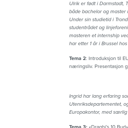
Ulrik er født i Darmstadt
både bachelor og master i 
Under sin studietid i Tron
studentrådet og linjeforen
masteren et internship ve
har etter 1 år i Brussel ho
Tema 2
: Introduksjon til
næringsliv. Presentasjon gi
Ingrid har lang erfaring s
Utenriksdepartementet, o
Europakontor, med særlig 
Tema 3:
«Draghi’s 10 Bud» 