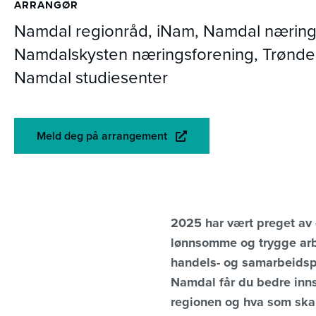
ARRANGØR
Namdal regionråd, iNam, Namdal næring
Namdalskysten næringsforening, Trønde
Namdal studiesenter
Meld deg på arrangement
2025 har vært preget av g
lønnsomme og trygge arbe
handels- og samarbeidspa
Namdal får du bedre innsi
regionen og hva som skal 