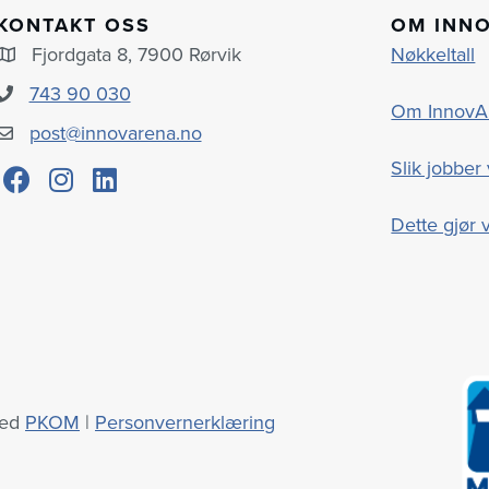
KONTAKT OSS
OM INN
Fjordgata 8, 7900 Rørvik
Nøkkeltall
743 90 030
Om InnovA
post@innovarena.no
Slik jobber 
Dette gjør v
med
PKOM
|
Personvernerklæring