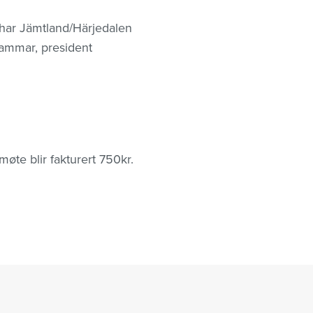
 har Jämtland/Härjedalen
Hammar, president
øte blir fakturert 750kr.