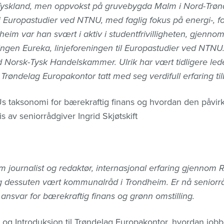
, Tyskland, men oppvokst på gruvebygda Malm i Nord-Trønd
Europastudier ved NTNU, med faglig fokus på energi-, fors
dheim var han svært i aktiv i studentfrivilligheten, gjenn
ingen Eureka, linjeforeningen til Europastudier ved NTNU.
d Norsk-Tysk Handelskammer. Ulrik har vært tidligere le
s Trøndelag Europakontor tatt med seg verdifull erfaring til
 EUs taksonomi for bærekraftig finans og hvordan den påvi
s av seniorrådgiver Ingrid Skjøtskift
om journalist og redaktør, internasjonal erfaring gjennom
g dessuten vært kommunalråd i Trondheim. Er nå seniorr
ansvar for bærekraftig finans og grønn omstilling.
og Introduksjon til Trøndelag Europakontor, hvordan jobbe