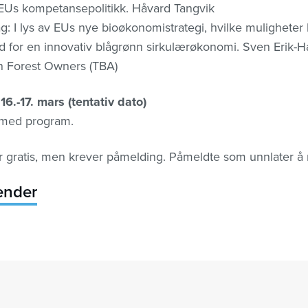
l EUs kompetansepolitikk. Håvard Tangvik
g: I lys av EUs nye bioøkonomistrategi, hvilke muligheter
d for en innovativ blågrønn sirkulærøkonomi. Sven Erik-
n Forest Owners (TBA)
16.-17. mars (tentativ dato)
med program.
 gratis, men krever påmelding. Påmeldte som unnlater å m
lender