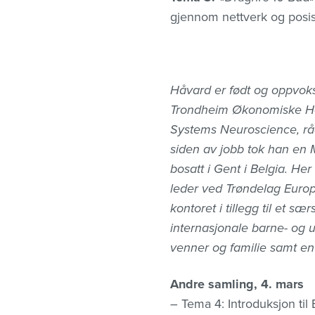
gjennom nettverk og posisj
Håvard er født og oppvoks
Trondheim Økonomiske Høgs
Systems Neuroscience, råd
siden av jobb tok han en
bosatt i Gent i Belgia. H
leder ved Trøndelag Europa
kontoret i tillegg til et sæ
internasjonale barne- og
venner og familie samt en
Andre samling, 4. mars
– Tema 4: Introduksjon til E