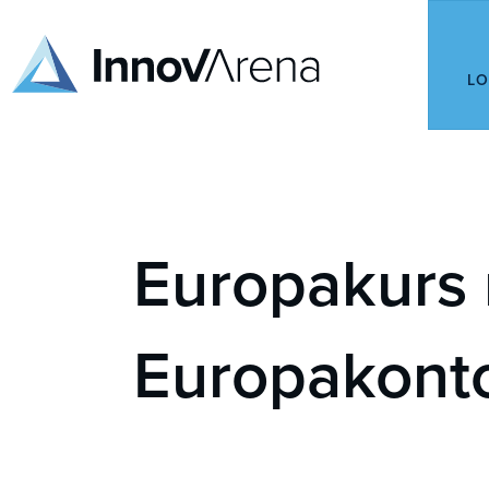
LO
Europakurs
Europakont