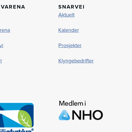
OVARENA
SNARVEI
Aktuelt
rena
Kalender
vi
Prosjekter
i
Klyngebedrifter