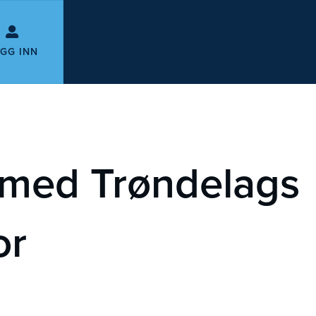
GG INN
 med Trøndelags
or