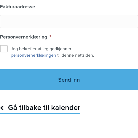
Fakturaadresse
Personvernerklæring
*
Jeg bekrefter at jeg godkjenner
personvernerklæringen
til denne nettsiden.
C
A
P
T
C
H
A
Gå tilbake til kalender