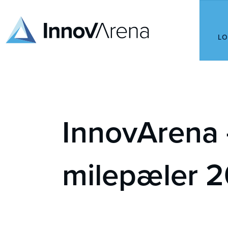
LO
InnovArena 
milepæler 