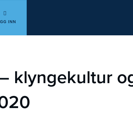
GG INN
– klyngekultur o
2020