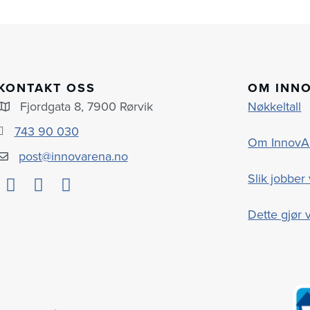
KONTAKT OSS
OM INN
Fjordgata 8, 7900 Rørvik
Nøkkeltall
743 90 030
Om InnovA
post@innovarena.no
Slik jobber 
Dette gjør v