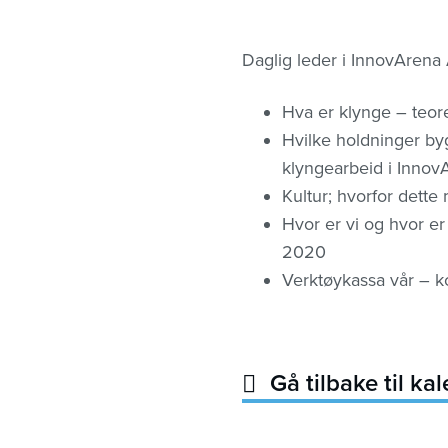
Daglig leder i InnovArena 
Hva er klynge – teore
Hvilke holdninger by
klyngearbeid i Innov
Kultur; hvorfor dett
Hvor er vi og hvor er
2020
Verktøykassa vår – ko
Gå tilbake til ka