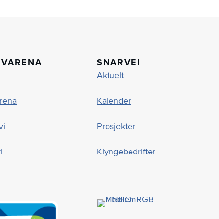
OVARENA
SNARVEI
Aktuelt
rena
Kalender
vi
Prosjekter
i
Klyngebedrifter