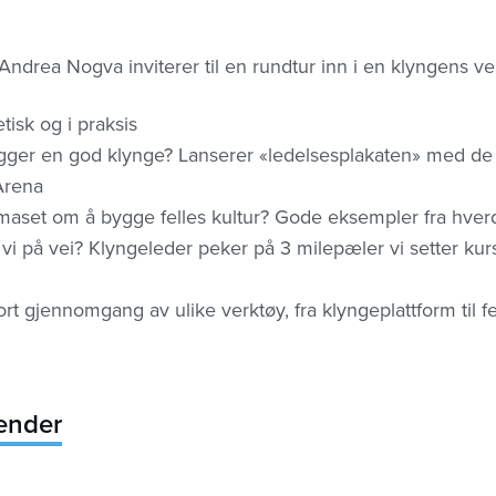
Andrea Nogva inviterer til en rundtur inn i en klyngens v
tisk og i praksis
gger en god klynge? Lanserer «ledelsesplakaten» med de 
Arena
e maset om å bygge felles kultur? Gode eksempler fra hve
 vi på vei? Klyngeleder peker på 3 milepæler vi setter kur
rt gjennomgang av ulike verktøy, fra klyngeplattform til fe
lender