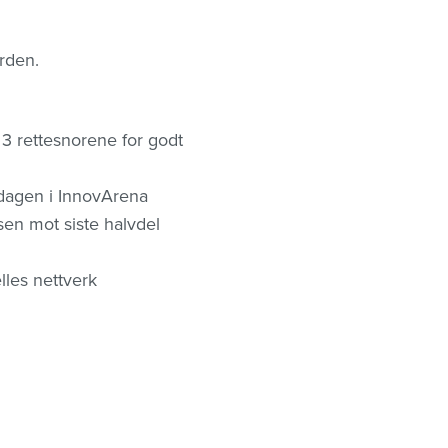
erden.
3 rettesnorene for godt
rdagen i InnovArena
sen mot siste halvdel
lles nettverk