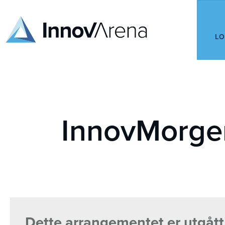
LO
InnovMorge
Dette arrangementet er utgått