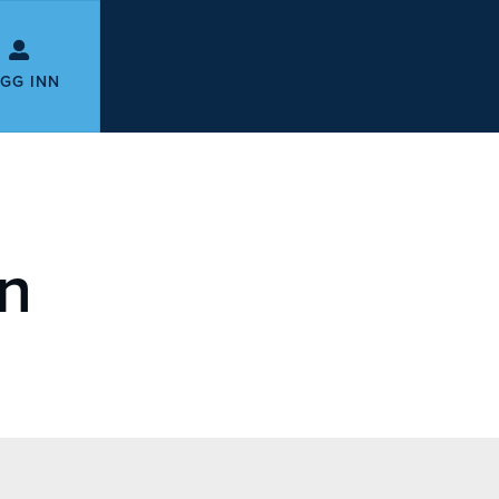
GG INN
n