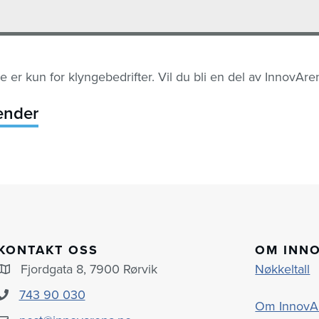
e er kun for klyngebedrifter. Vil du bli en del av InnovAre
lender
KONTAKT OSS
OM INN
Fjordgata 8, 7900 Rørvik
Nøkkeltall
743 90 030
Om InnovA