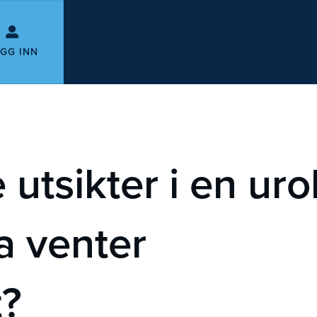
GG INN
tsikter i en uro
a venter
t?