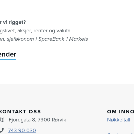
 vi rigget?
slivet, aksjer, renter og valuta
n, sjeføkonom i SpareBank 1 Markets
lender
KONTAKT OSS
OM INN
Fjordgata 8, 7900 Rørvik
Nøkkeltall
743 90 030