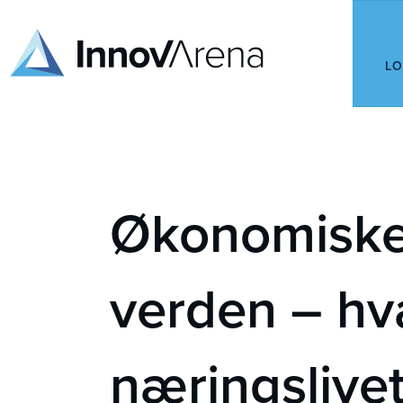
LO
Økonomiske u
verden – hv
næringslive