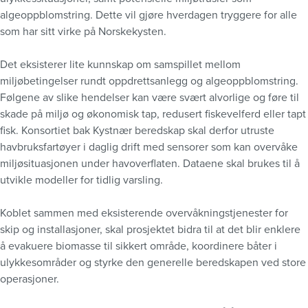
algeoppblomstring. Dette vil gjøre hverdagen tryggere for alle
som har sitt virke på Norskekysten.
Det eksisterer lite kunnskap om samspillet mellom
miljøbetingelser rundt oppdrettsanlegg og algeoppblomstring.
Følgene av slike hendelser kan være svært alvorlige og føre til
skade på miljø og økonomisk tap, redusert fiskevelferd eller tapt
fisk. Konsortiet bak Kystnær beredskap skal derfor utruste
havbruksfartøyer i daglig drift med sensorer som kan overvåke
miljøsituasjonen under havoverflaten. Dataene skal brukes til å
utvikle modeller for tidlig varsling.
Koblet sammen med eksisterende overvåkningstjenester for
skip og installasjoner, skal prosjektet bidra til at det blir enklere
å evakuere biomasse til sikkert område, koordinere båter i
ulykkesområder og styrke den generelle beredskapen ved store
operasjoner.