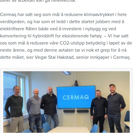
deler av arbeidet kan gå helelektrisk.
Cermaq har satt seg som mål å redusere klimaavtrykket i hele
verdikjeden, og har som et ledd i dette startet jobben med å
elektrifisere flåten både ved å investere i nybygg og ved
konvertering til hybriddrift for eksisterende fartøy. – Vi har satt
oss som mål å redusere våre CO2-utslipp betydelig i løpet av de
neste årene, og med denne avtalen tar vi nok et grep for å nå
dette målet, sier Vegar Stai Hakstad, senior innkjøper i Cermaq.