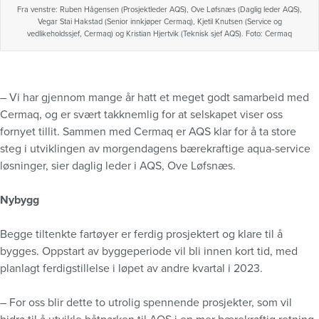
Fra venstre: Ruben Hågensen (Prosjektleder AQS), Ove Løfsnæs (Daglig leder AQS),
Vegar Stai Hakstad (Senior innkjøper Cermaq), Kjetil Knutsen (Service og
vedlikeholdssjef, Cermaq) og Kristian Hjertvik (Teknisk sjef AQS). Foto: Cermaq
– Vi har gjennom mange år hatt et meget godt samarbeid med
Cermaq, og er svært takknemlig for at selskapet viser oss
fornyet tillit. Sammen med Cermaq er AQS klar for å ta store
steg i utviklingen av morgendagens bærekraftige aqua-service
løsninger, sier daglig leder i AQS, Ove Løfsnæs.
Nybygg
Begge tiltenkte fartøyer er ferdig prosjektert og klare til å
bygges. Oppstart av byggeperiode vil bli innen kort tid, med
planlagt ferdigstillelse i løpet av andre kvartal i 2023.
– For oss blir dette to utrolig spennende prosjekter, som vil