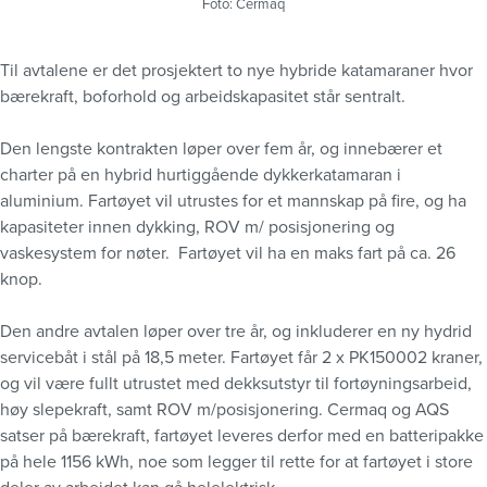
Foto: Cermaq
Til avtalene er det prosjektert to nye hybride katamaraner hvor
bærekraft, boforhold og arbeidskapasitet står sentralt.
Den lengste kontrakten løper over fem år, og innebærer et
charter på en hybrid hurtiggående dykkerkatamaran i
aluminium. Fartøyet vil utrustes for et mannskap på fire, og ha
kapasiteter innen dykking, ROV m/ posisjonering og
vaskesystem for nøter. Fartøyet vil ha en maks fart på ca. 26
knop.
Den andre avtalen løper over tre år, og inkluderer en ny hydrid
servicebåt i stål på 18,5 meter. Fartøyet får 2 x PK150002 kraner,
og vil være fullt utrustet med dekksutstyr til fortøyningsarbeid,
høy slepekraft, samt ROV m/posisjonering. Cermaq og AQS
satser på bærekraft, fartøyet leveres derfor med en batteripakke
på hele 1156 kWh, noe som legger til rette for at fartøyet i store