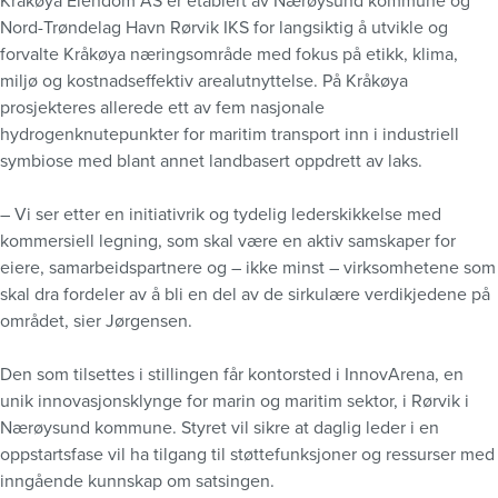
Kråkøya Eiendom AS er etablert av Nærøysund kommune og
Nord-Trøndelag Havn Rørvik IKS for langsiktig å utvikle og
forvalte Kråkøya næringsområde med fokus på etikk, klima,
miljø og kostnadseffektiv arealutnyttelse. På Kråkøya
prosjekteres allerede ett av fem nasjonale
hydrogenknutepunkter for maritim transport inn i industriell
symbiose med blant annet landbasert oppdrett av laks.
– Vi ser etter en initiativrik og tydelig lederskikkelse med
kommersiell legning, som skal være en aktiv samskaper for
eiere, samarbeidspartnere og – ikke minst – virksomhetene som
skal dra fordeler av å bli en del av de sirkulære verdikjedene på
området, sier Jørgensen.
Den som tilsettes i stillingen får kontorsted i InnovArena, en
unik innovasjonsklynge for marin og maritim sektor, i Rørvik i
Nærøysund kommune. Styret vil sikre at daglig leder i en
oppstartsfase vil ha tilgang til støttefunksjoner og ressurser med
inngående kunnskap om satsingen.