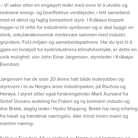
– Vi søker etter en engasjert leder med evne til å utvikle og
realisere energi- og bioeffektive verdikjeder, i tett samarbeid
med et aktivt og faglig kompetent styre. I Kråkøya biopark
legger vi til rette for industrielle symbioser og vi skal bygge en
sterk, sirkulærøkonomisk merkevare sammen med industri,
gründere, FoU-miljøer og samarbeidspartnere. Har du lyst til å
gjøre en forskjell for kystindustriens klimafotavtrykk, er dette en
unik mulighet, sier John Einar Jørgensen, styreleder i Kråkøya
Eiendom.
Jørgensen har de siste 20 årene hatt både lederjobber og
styreverv i to av Norges store industriparker, på Raufoss og
Herøya. I styret sitter også forskningsleder Marit Aursand fra
Sintef Oceans avdeling for Fiskeri og ny biomarin industri og
Are Brekk, daglig leder i Hydro Shipping. Brekk har lang erfaring
fra lokalt og trøndersk næringsliv, ikke minst innen marin og
maritim næring.