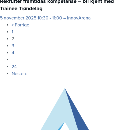
Rekrutter framtidas kompetanse – bli kjent med
Trainee Trøndelag
5
november 2025
10:30 - 11:00 – InnovArena
« Forrige
1
2
3
4
…
24
Neste »